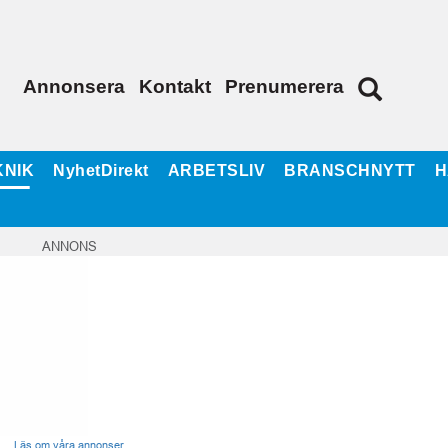
Annonsera
Kontakt
Prenumerera
KNIK
NyhetDirekt
ARBETSLIV
BRANSCHNYTT
H
ANNONS
Läs om våra annonser