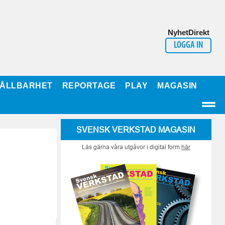
NyhetDirekt
LOGGA IN
ÅLLBARHET
REPORTAGE
PLAY
MAGASIN
SVENSK VERKSTAD MAGASIN
Läs gärna våra utgåvor i digital form
här