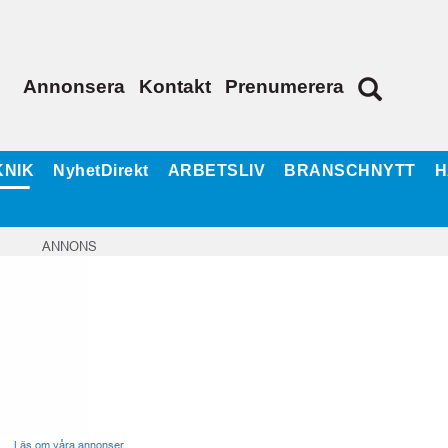
Annonsera
Kontakt
Prenumerera
KNIK
NyhetDirekt
ARBETSLIV
BRANSCHNYTT
H
ANNONS
Läs om våra annonser