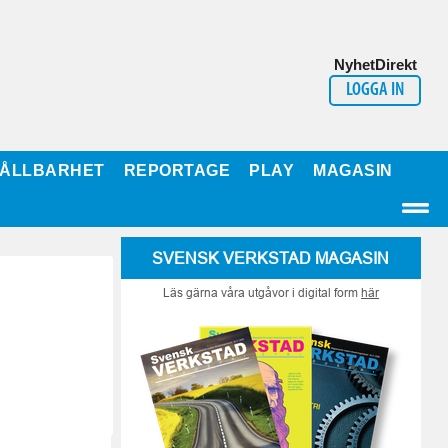
NyhetDirekt
LOGGA IN
ÅLLBARHET
REPORTAGE
PLAY
MAGASIN
SVENSK VERKSTAD MAGASIN
Läs gärna våra utgåvor i digital form
här