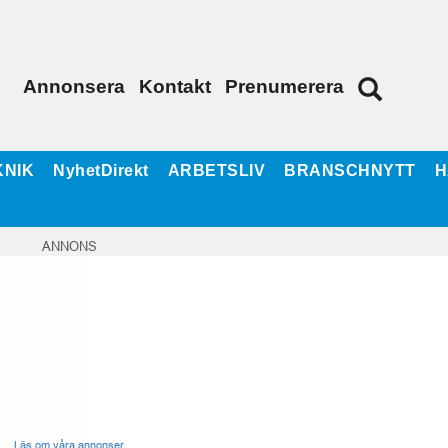
Annonsera
Kontakt
Prenumerera
KNIK
NyhetDirekt
ARBETSLIV
BRANSCHNYTT
H
ANNONS
Läs om våra annonser