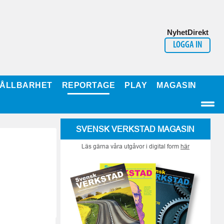
NyhetDirekt
LOGGA IN
ÅLLBARHET
REPORTAGE
PLAY
MAGASIN
SVENSK VERKSTAD MAGASIN
Läs gärna våra utgåvor i digital form
här