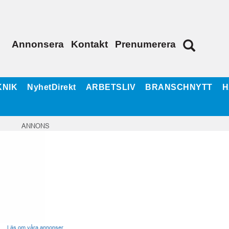
Annonsera
Kontakt
Prenumerera
KNIK
NyhetDirekt
ARBETSLIV
BRANSCHNYTT
H
ANNONS
Läs om våra annonser