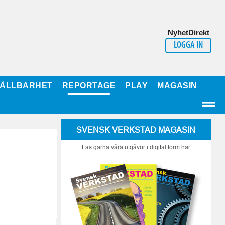
NyhetDirekt
LOGGA IN
ÅLLBARHET
REPORTAGE
PLAY
MAGASIN
SVENSK VERKSTAD MAGASIN
Läs gärna våra utgåvor i digital form
här