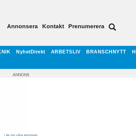
Annonsera
Kontakt
Prenumerera
KNIK
NyhetDirekt
ARBETSLIV
BRANSCHNYTT
H
ANNONS
Läs om våra annonser