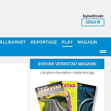
NyhetDirekt
LOGGA IN
ÅLLBARHET
REPORTAGE
PLAY
MAGASIN
SVENSK VERKSTAD MAGASIN
Läs gärna våra utgåvor i digital form
här