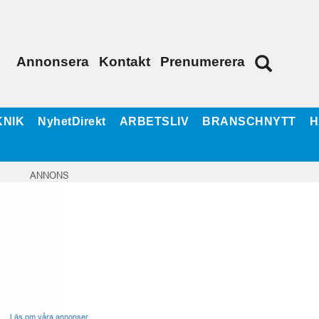
Annonsera
Kontakt
Prenumerera
KNIK
NyhetDirekt
ARBETSLIV
BRANSCHNYTT
H
ANNONS
Läs om våra annonser