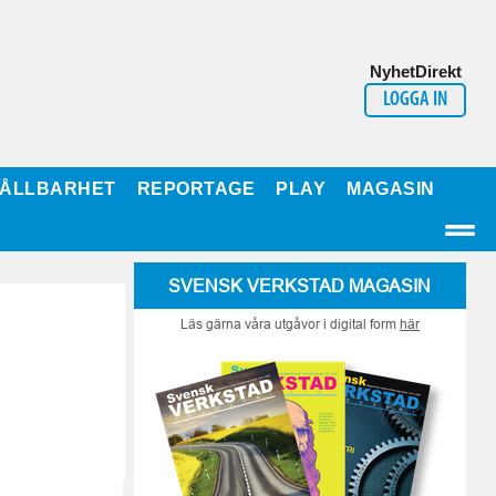
NyhetDirekt
LOGGA IN
ÅLLBARHET
REPORTAGE
PLAY
MAGASIN
SVENSK VERKSTAD MAGASIN
Läs gärna våra utgåvor i digital form
här