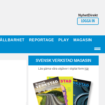
NyhetDirekt
LOGGA IN
ÅLLBARHET
REPORTAGE
PLAY
MAGASIN
SVENSK VERKSTAD MAGASIN
Läs gärna våra utgåvor i digital form
här