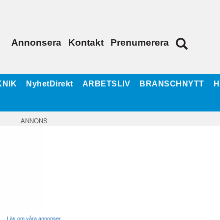
Annonsera
Kontakt
Prenumerera
KNIK
NyhetDirekt
ARBETSLIV
BRANSCHNYTT
H
ANNONS
Läs om våra annonser