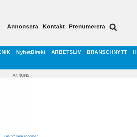
Annonsera
Kontakt
Prenumerera
KNIK
NyhetDirekt
ARBETSLIV
BRANSCHNYTT
H
ANNONS
Läs om våra annonser