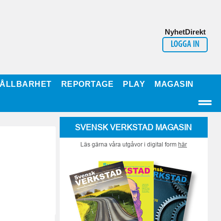
NyhetDirekt
LOGGA IN
ÅLLBARHET
REPORTAGE
PLAY
MAGASIN
SVENSK VERKSTAD MAGASIN
Läs gärna våra utgåvor i digital form
här