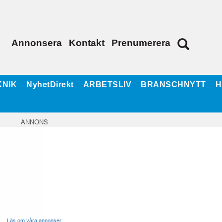
Annonsera
Kontakt
Prenumerera
KNIK
NyhetDirekt
ARBETSLIV
BRANSCHNYTT
H
ANNONS
Läs om våra annonser