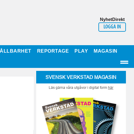
NyhetDirekt
LOGGA IN
ÅLLBARHET
REPORTAGE
PLAY
MAGASIN
SVENSK VERKSTAD MAGASIN
Läs gärna våra utgåvor i digital form
här