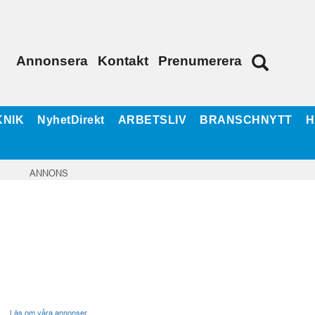
Annonsera
Kontakt
Prenumerera
KNIK
NyhetDirekt
ARBETSLIV
BRANSCHNYTT
H
ANNONS
Läs om våra annonser