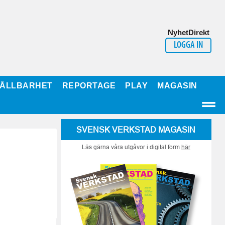
NyhetDirekt
LOGGA IN
ÅLLBARHET
REPORTAGE
PLAY
MAGASIN
SVENSK VERKSTAD MAGASIN
Läs gärna våra utgåvor i digital form
här