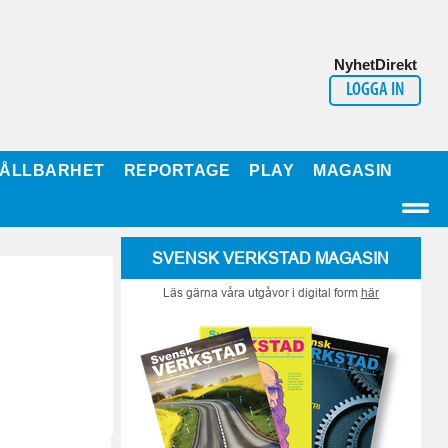
NyhetDirekt
LOGGA IN
ÅLLBARHET
REPORTAGE
PLAY
MAGASIN
SVENSK VERKSTAD MAGASIN
Läs gärna våra utgåvor i digital form
här