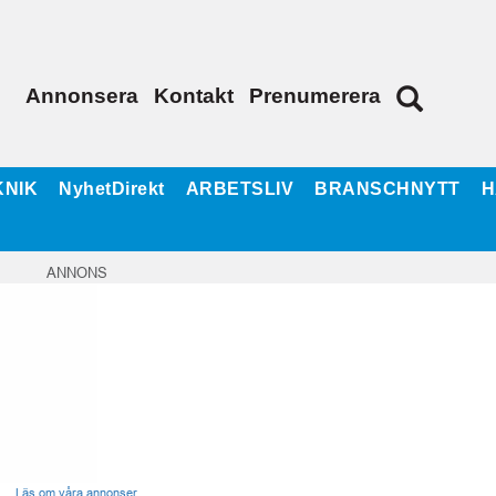
Annonsera
Kontakt
Prenumerera
KNIK
NyhetDirekt
ARBETSLIV
BRANSCHNYTT
H
ANNONS
Läs om våra annonser