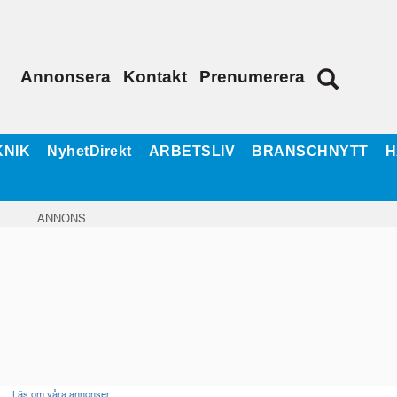
Annonsera
Kontakt
Prenumerera
KNIK
NyhetDirekt
ARBETSLIV
BRANSCHNYTT
H
ANNONS
Läs om våra annonser