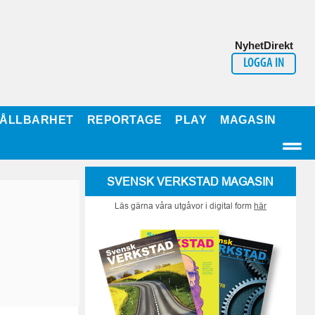
NyhetDirekt
LOGGA IN
ÅLLBARHET
REPORTAGE
PLAY
MAGASIN
SVENSK VERKSTAD MAGASIN
Läs gärna våra utgåvor i digital form
här