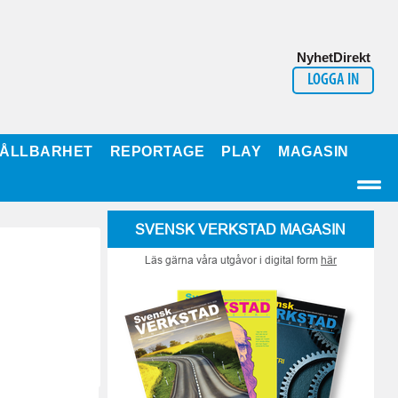
NyhetDirekt
LOGGA IN
ÅLLBARHET
REPORTAGE
PLAY
MAGASIN
SVENSK VERKSTAD MAGASIN
Läs gärna våra utgåvor i digital form
här