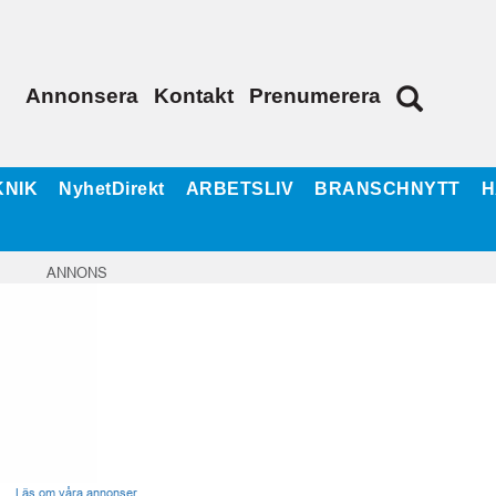
Annonsera
Kontakt
Prenumerera
KNIK
NyhetDirekt
ARBETSLIV
BRANSCHNYTT
H
ANNONS
Läs om våra annonser