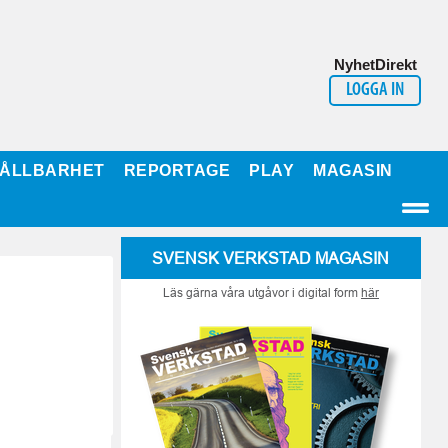
NyhetDirekt
LOGGA IN
ÅLLBARHET
REPORTAGE
PLAY
MAGASIN
SVENSK VERKSTAD MAGASIN
Läs gärna våra utgåvor i digital form
här