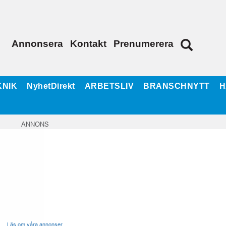
Annonsera
Kontakt
Prenumerera
KNIK
NyhetDirekt
ARBETSLIV
BRANSCHNYTT
H
ANNONS
Läs om våra annonser