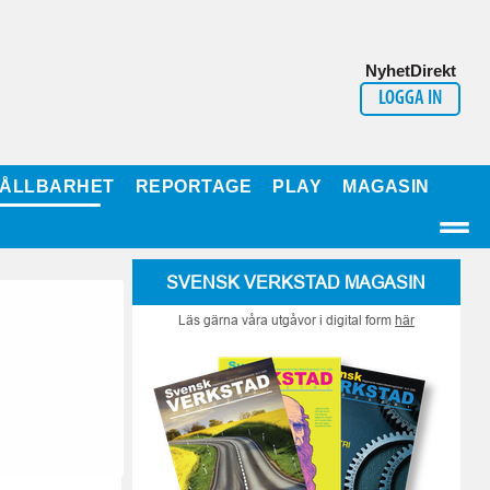
NyhetDirekt
LOGGA IN
ÅLLBARHET
REPORTAGE
PLAY
MAGASIN
SVENSK VERKSTAD MAGASIN
Läs gärna våra utgåvor i digital form
här