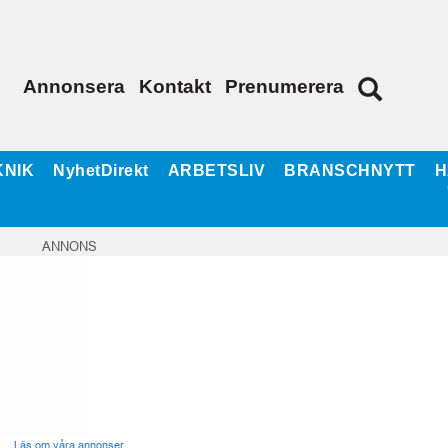
Annonsera
Kontakt
Prenumerera
KNIK
NyhetDirekt
ARBETSLIV
BRANSCHNYTT
H
ANNONS
Läs om våra annonser