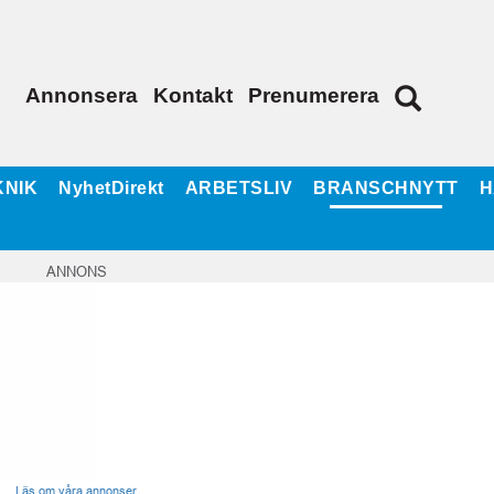
Annonsera
Kontakt
Prenumerera
KNIK
NyhetDirekt
ARBETSLIV
BRANSCHNYTT
H
ANNONS
Läs om våra annonser