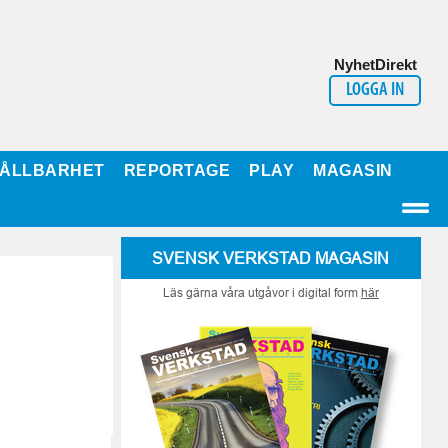
NyhetDirekt
LOGGA IN
ÅLLBARHET
REPORTAGE
PLAY
MAGASIN
SVENSK VERKSTAD MAGASIN
Läs gärna våra utgåvor i digital form
här