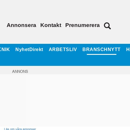
Annonsera
Kontakt
Prenumerera
KNIK
NyhetDirekt
ARBETSLIV
BRANSCHNYTT
H
ANNONS
Läs om våra annonser