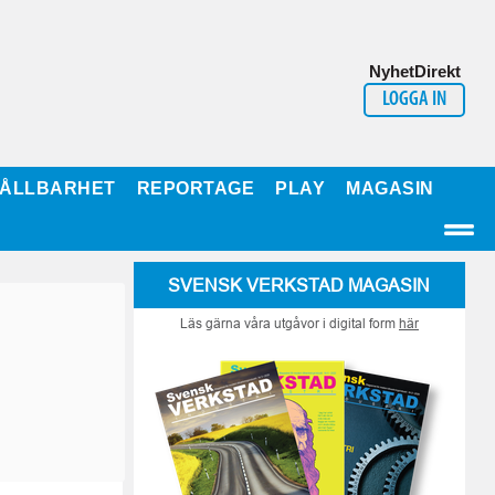
NyhetDirekt
LOGGA IN
ÅLLBARHET
REPORTAGE
PLAY
MAGASIN
SVENSK VERKSTAD MAGASIN
Läs gärna våra utgåvor i digital form
här