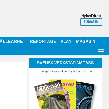
NyhetDirekt
LOGGA IN
ÅLLBARHET
REPORTAGE
PLAY
MAGASIN
SVENSK VERKSTAD MAGASIN
Läs gärna våra utgåvor i digital form
här