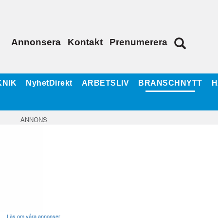
Annonsera
Kontakt
Prenumerera
KNIK
NyhetDirekt
ARBETSLIV
BRANSCHNYTT
H
ANNONS
Läs om våra annonser