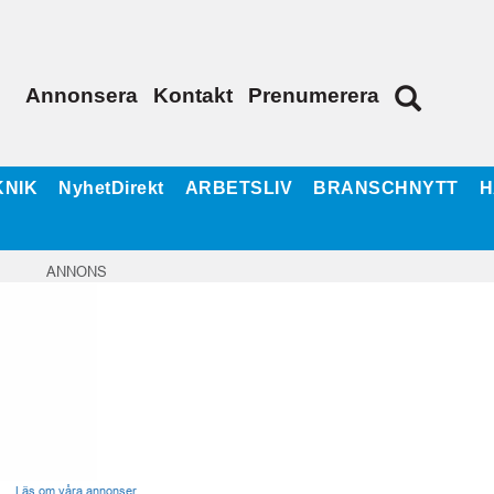
Annonsera
Kontakt
Prenumerera
KNIK
NyhetDirekt
ARBETSLIV
BRANSCHNYTT
H
ANNONS
Läs om våra annonser