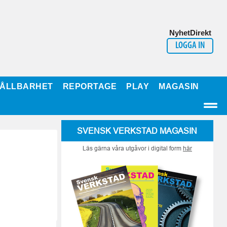
NyhetDirekt
LOGGA IN
ÅLLBARHET
REPORTAGE
PLAY
MAGASIN
SVENSK VERKSTAD MAGASIN
Läs gärna våra utgåvor i digital form
här