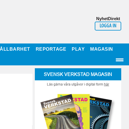
NyhetDirekt
LOGGA IN
ÅLLBARHET
REPORTAGE
PLAY
MAGASIN
SVENSK VERKSTAD MAGASIN
Läs gärna våra utgåvor i digital form
här