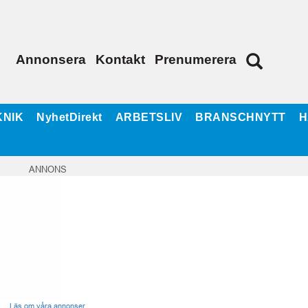
Annonsera
Kontakt
Prenumerera
KNIK
NyhetDirekt
ARBETSLIV
BRANSCHNYTT
H
ANNONS
Läs om våra annonser